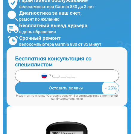
Гарантийное обслуживание
велокомпьютера Garmin 830 до 3 лет
Диагностика за наш счет,
ремонт по желанию
Бесплатный выезд курьера
в день обращения
Срочный ремонт
велокомпьютера Garmin 830 от 35 минут
Бесплатная консультация со
специалистом
Оставить заявку
Нажимая на кнопку "Оставить заявку" Вы соглашаетесь c
политикой
конфиденциальности