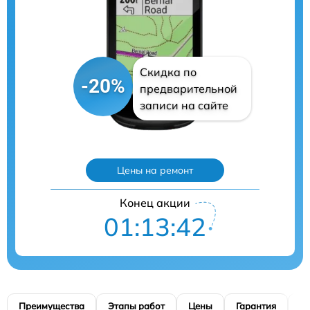
Скидка по
-20%
предварительной
записи на сайте
Цены на ремонт
Конец акции
01:13:41
Преимущества
Этапы работ
Цены
Гарантия
М