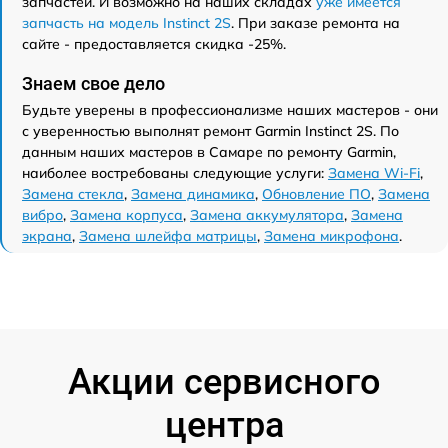
запчастей. И возможно на наших складах
уже имеется
запчасть на модель Instinct 2S
. При заказе ремонта на
сайте - предоставляется скидка -25%.
Знаем свое дело
Будьте уверены в профессионализме наших мастеров - они
с уверенностью выполнят ремонт Garmin Instinct 2S. По
данным наших мастеров в Самаре по ремонту Garmin,
наиболее востребованы следующие услуги:
Замена Wi-Fi
,
Замена стекла
,
Замена динамика
,
Обновление ПО
,
Замена
вибро
,
Замена корпуса
,
Замена аккумулятора
,
Замена
экрана
,
Замена шлейфа матрицы
,
Замена микрофона
.
Акции сервисного
центра