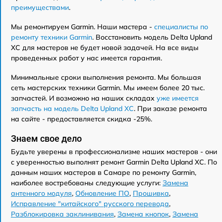
преимуществами
.
Мы ремонтируем Garmin. Наши мастера -
специалисты по
ремонту техники Garmin
. Восстановить модель Delta Upland
XC для мастеров не будет новой задачей. На все виды
проведенных работ у нас имеется гарантия.
Минимальные сроки выполнения ремонта. Мы большая
сеть мастерских техники Garmin. Мы имеем более 20 тыс.
запчастей. И возможно на наших складах
уже имеется
запчасть на модель Delta Upland XC
. При заказе ремонта
на сайте - предоставляется скидка -25%.
Знаем свое дело
Будьте уверены в профессионализме наших мастеров - они
с уверенностью выполнят ремонт Garmin Delta Upland XC. По
данным наших мастеров в Самаре по ремонту Garmin,
наиболее востребованы следующие услуги:
Замена
антенного модуля
,
Обновление ПО
,
Прошивка
,
Исправление "китайского" русского перевода
,
Разблокировка заклинивания
,
Замена кнопок
,
Замена